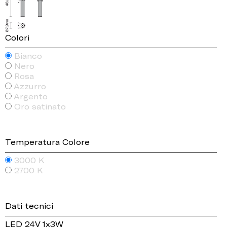
Colori
Bianco
Nero
Rosa
Azzurro
Argento
Oro satinato
Temperatura Colore
3000 K
2700 K
Dati tecnici
LED 24V 1x3W