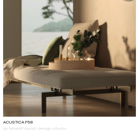
ACUSTICA F58
by MinelliFossati design studio