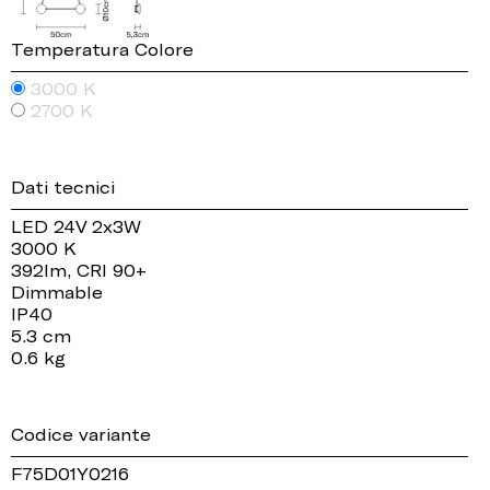
Temperatura Colore
3000 K
2700 K
Dati tecnici
LED 24V 2x3W
3000 K
392lm, CRI 90+
Dimmable
IP40
5.3 cm
0.6 kg
Codice variante
F75D01Y0216