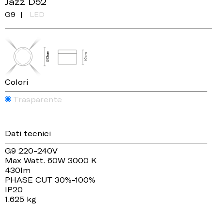
Jazz D52
G9
LED
Colori
Trasparente
Dati tecnici
G9 220-240V
Max Watt. 60W 3000 K
430lm
PHASE CUT 30%-100%
IP20
1.625 kg