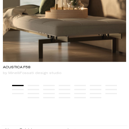
ACUSTICA F58
by MinelliFossati design studio