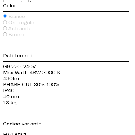
Colori
Bianco
Oro regale
Antracite
Bronzo
Dati tecnici
G9 220-240V
Max Watt. 48W 3000 K
430lm
PHASE CUT 30%-100%
IP40
40 cm
1.3 kg
Codice variante
F67D0101