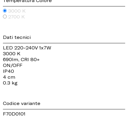
Temperatura Colore
3000 K
2700 K
Dati tecnici
LED 220-240V 1x7W
3000 K
690lm, CRI 80+
ON/OFF
IP40
4 cm
0.3 kg
Codice variante
F70D0101