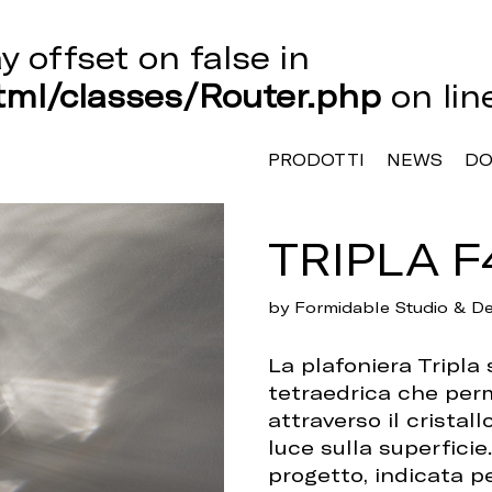
ay offset on false in
ml/classes/Router.php
on li
PRODOTTI
NEWS
D
TRIPLA F
by Formidable Studio & De
La plafoniera Tripla 
tetraedrica che perm
attraverso il cristal
luce sulla superfici
progetto, indicata pe