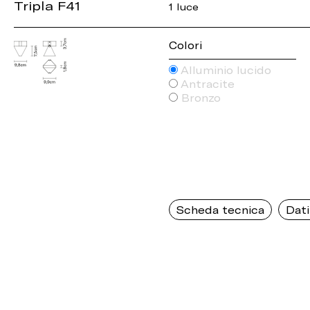
Tripla F41
1 luce
Colori
Alluminio lucido
Antracite
Bronzo
Scheda tecnica
Dati