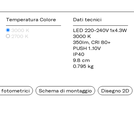
Temperatura Colore
Dati tecnici
3000 K
LED 220-240V 1x4.3W
2700 K
3000 K
350lm, CRI 80+
PUSH 1..10V
IP40
9.8 cm
0.795 kg
 fotometrici
Schema di montaggio
Disegno 2D