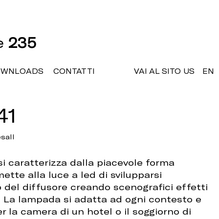
ne
235
OWNLOADS
CONTATTI
VAI AL SITO US
EN
41
sall
si caratterizza dalla piacevole forma
ette alla luce a led di svilupparsi
lo del diffusore creando scenografici effetti
e. La lampada si adatta ad ogni contesto e
r la camera di un hotel o il soggiorno di