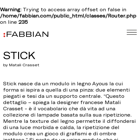
Warning
: Trying to access array offset on false in
/home/fabbian.com/public_html/classes/Router.php
on line
235
STICK
by Matali Crasset
Stick nasce da un modulo in legno Ayous la cui
forma si ispira a quella di una pinza: due elementi
piegati e tesi da un supporto centrale. “Questo
dettaglio – spiega la designer francese Matali
Crasset - è il vocabolario che dà vita ad una
collezione di lampade basata sulla sua ripetizione.
Mentre la texture del legno permette il diffondersi
di una luce morbida e calda, la ripetizione del
modulo crea un gioco di grafismi e di ombre
inattese.” Si parte da un unico modulo che si