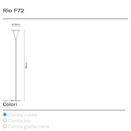
Rìo F72
Colori
Corda rossa
Corda blu
Corda gialla/nera