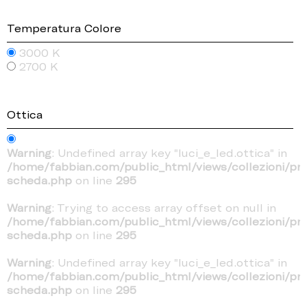
Temperatura Colore
3000 K
2700 K
Ottica
Warning
: Undefined array key "luci_e_led.ottica" in
/home/fabbian.com/public_html/views/collezioni/pr
scheda.php
on line
295
Warning
: Trying to access array offset on null in
/home/fabbian.com/public_html/views/collezioni/pr
scheda.php
on line
295
Warning
: Undefined array key "luci_e_led.ottica" in
/home/fabbian.com/public_html/views/collezioni/pr
scheda.php
on line
295