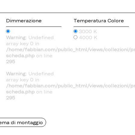
Dimmerazione
Temperatura Colore
3000 K
Warning
: Undefined
4000 K
array key 0 in
/home/fabbian.com/public_html/views/collezioni/p
scheda.php
on line
295
Warning
: Undefined
array key 0 in
/home/fabbian.com/public_html/views/collezioni/p
scheda.php
on line
295
ema di montaggio