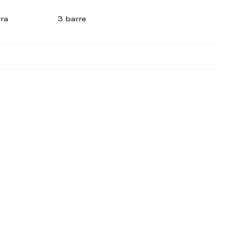
rra
3 barre