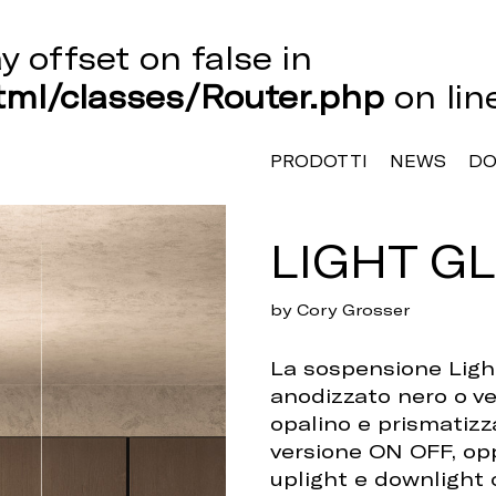
ay offset on false in
ml/classes/Router.php
on li
PRODOTTI
NEWS
D
LIGHT GL
by Cory Grosser
La sospensione Light
anodizzato nero o ve
opalino e prismatizz
versione ON OFF, opp
uplight e downlight 