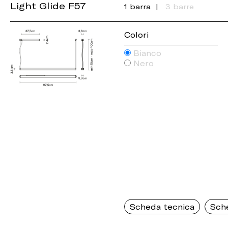
Light Glide F57
1 barra
3 barre
Colori
Bianco
Nero
Scheda tecnica
Sch