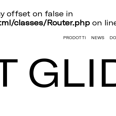
ay offset on false in
ml/classes/Router.php
on li
PRODOTTI
NEWS
D
T GLI