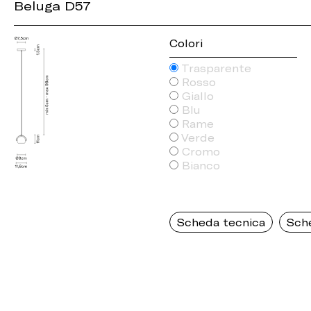
Beluga D57
Colori
Trasparente
Rosso
Giallo
Blu
Rame
Verde
Cromo
Bianco
Scheda tecnica
Sch