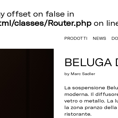
ay offset on false in
ml/classes/Router.php
on li
PRODOTTI
NEWS
D
BELUGA 
by Marc Sadler
La sospensione Belu
moderna. Il diffusore 
vetro o metallo. La 
la zona pranzo della 
ristorante.