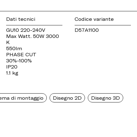
Dati tecnici
Codice variante
GU10 220-240V
D57A1100
Max Watt. 50W 3000
K
550lm
PHASE CUT
30%-100%
IP20
1.1 kg
ema di montaggio
Disegno 2D
Disegno 3D