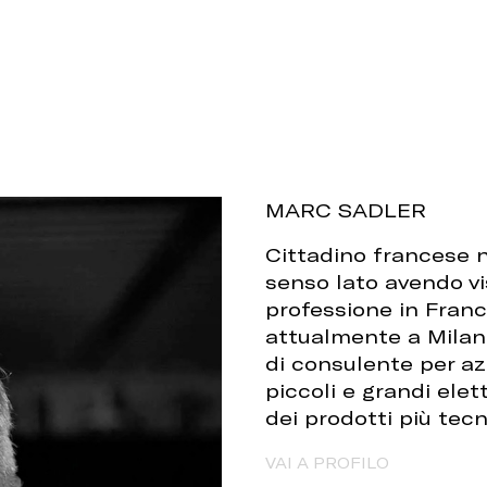
MARC SADLER
Cittadino francese na
senso lato avendo vi
professione in Francia
attualmente a Milano
di consulente per az
piccoli e grandi elet
dei prodotti più tecni
VAI A PROFILO