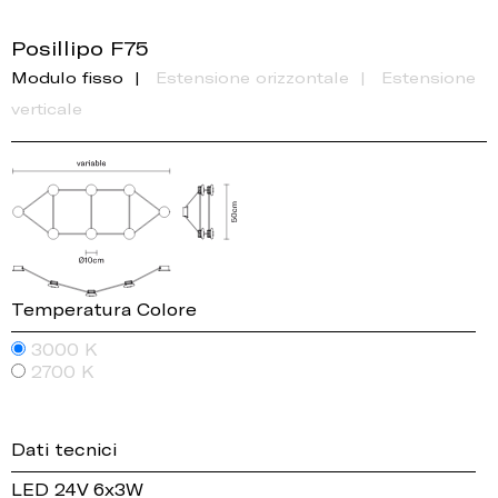
Posillipo F75
Modulo fisso
Estensione orizzontale
Estensione
verticale
Temperatura Colore
3000 K
2700 K
Dati tecnici
LED 24V 6x3W