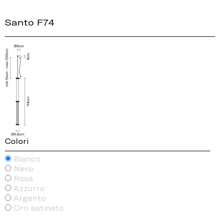
Santo F74
Colori
Bianco
Nero
Rosa
Azzurro
Argento
Oro satinato