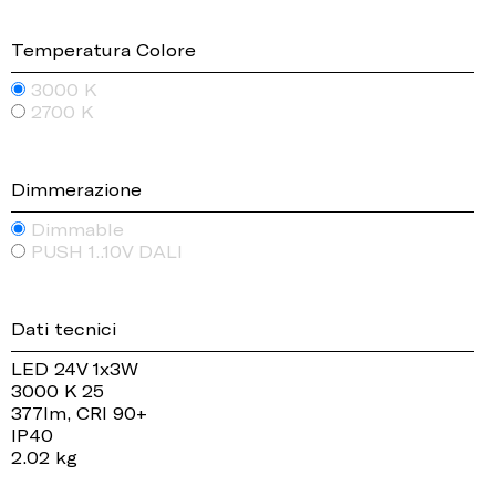
Temperatura Colore
3000 K
2700 K
Dimmerazione
Dimmable
PUSH 1..10V DALI
Dati tecnici
LED 24V 1x3W
3000 K 25
377lm, CRI 90+
IP40
2.02 kg