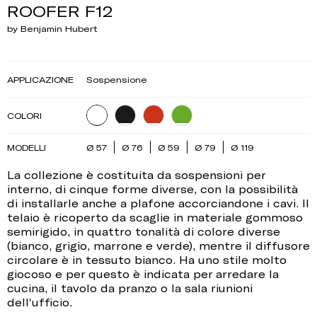
ROOFER F12
by Benjamin Hubert
APPLICAZIONE
Sospensione
COLORI
MODELLI
Ø 57
Ø 76
Ø 59
Ø 79
Ø 119
La collezione è costituita da sospensioni per
interno, di cinque forme diverse, con la possibilità
di installarle anche a plafone accorciandone i cavi. Il
telaio è ricoperto da scaglie in materiale gommoso
semirigido, in quattro tonalità di colore diverse
(bianco, grigio, marrone e verde), mentre il diffusore
circolare è in tessuto bianco. Ha uno stile molto
giocoso e per questo è indicata per arredare la
cucina, il tavolo da pranzo o la sala riunioni
dell'ufficio.