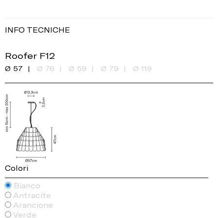
INFO TECNICHE
Roofer F12
Ø 57
Ø 76
Ø 59
Ø 79
Ø 119
Colori
Bianco
Antracite
Arancione
Verde