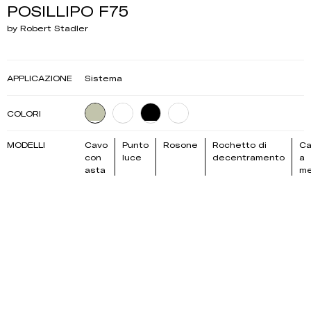
POSILLIPO F75
by Robert Stadler
APPLICAZIONE
Sistema
COLORI
MODELLI
Cavo
Punto
Rosone
Rochetto di
Ca
con
luce
decentramento
a
asta
me