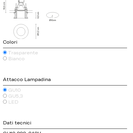
Colori
Trasparente
Bianco
Attacco Lampadina
GU10
GU5,3
LED
Dati tecnici